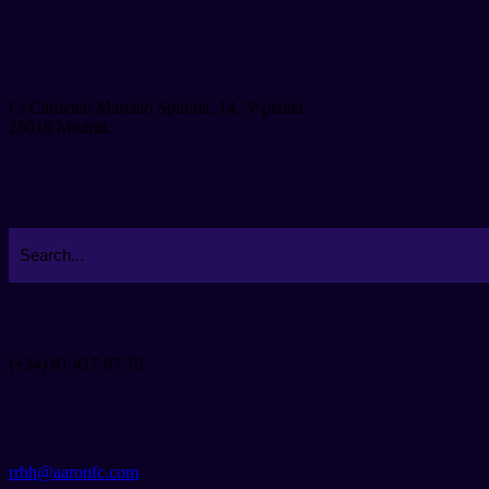
C/ Cardenal Marcelo Spinola, 14, 5ª planta
28016 Madrid.
(+34) 91 417 67 76
rrhh@aaronfc.com